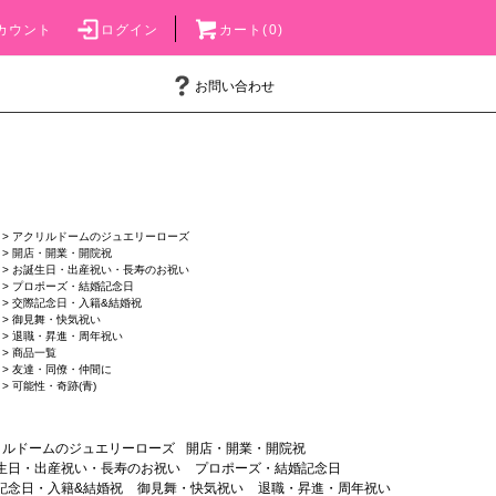
カウント
ログイン
カート(0)
お問い合わせ
>
アクリルドームのジュエリーローズ
>
開店・開業・開院祝
>
お誕生日・出産祝い・長寿のお祝い
>
プロポーズ・結婚記念日
>
交際記念日・入籍&結婚祝
>
御見舞・快気祝い
>
退職・昇進・周年祝い
>
商品一覧
>
友達・同僚・仲間に
>
可能性・奇跡(青)
リルドームのジュエリーローズ
開店・開業・開院祝
生日・出産祝い・長寿のお祝い
プロポーズ・結婚記念日
記念日・入籍&結婚祝
御見舞・快気祝い
退職・昇進・周年祝い