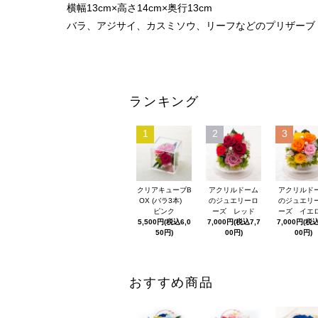
横幅13cm×高さ14cm×奥行13cm
バラ、アジサイ、カスミソウ、リーフなどのプリザー
ランキング
1
2
3
クリアキューブB
アクリルドーム
アクリルド
OX (バラ3本)
のジュエリーロ
のジュエリ
ピンク
ーズ レッド
ーズ イエ
5,500円(税込6,0
7,000円(税込7,7
7,000円(税込
50円)
00円)
00円)
おすすめ商品