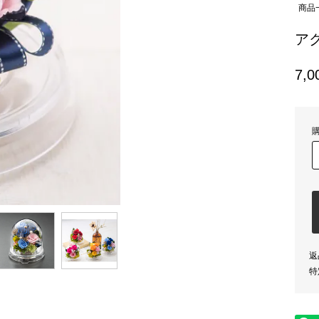
商品
ア
7,
返
特