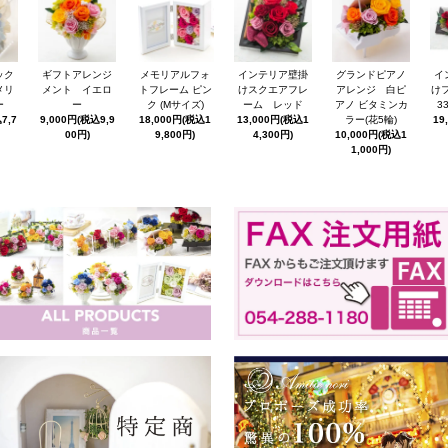
ック
ギフトアレンジ
メモリアルフォ
インテリア壁掛
グランドピアノ
イ
メリ
メント イエロ
トフレーム ピン
けスクエアフレ
アレンジ 白ピ
けフ
ー
ー
ク (Mサイズ)
ーム レッド
アノ ビタミンカ
3
7,7
9,000円(税込9,9
18,000円(税込1
13,000円(税込1
ラー(花5輪)
19
00円)
9,800円)
4,300円)
10,000円(税込1
1,000円)