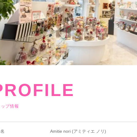
PROFILE
ョップ情報
舗名
Amitie nori (アミティエ ノリ)