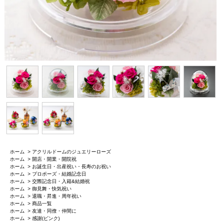
ホーム
>
アクリルドームのジュエリーローズ
ホーム
>
開店・開業・開院祝
ホーム
>
お誕生日・出産祝い・長寿のお祝い
ホーム
>
プロポーズ・結婚記念日
ホーム
>
交際記念日・入籍&結婚祝
ホーム
>
御見舞・快気祝い
ホーム
>
退職・昇進・周年祝い
ホーム
>
商品一覧
ホーム
>
友達・同僚・仲間に
ホーム
>
感謝(ピンク)