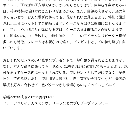
ポイント。正統派の正方形ですが、かっちりとしすぎず、自然な印象があるの
は、花や材料の活け方にこだわりがあるから。また、目線の高さから、腰の高
さくらいまで、どんな場所に飾っても、花がきれいに見えるよう、特別に設計
された土台にセットしてご納品します。ケースから出せば壁掛けにもなります
が、花もちや、ほこりが気になる方は、ケースのまま飾ることが多いようで
す。間違いのない、失敗しない贈り物として、このアイテムはリピーター様が
多いのも特徴。フレームは木製なので軽く、プレゼントとしての持ち運びに向
いています。
おしゃれでセンスのいい豪華なプレゼントで、好印象を得られることまちがい
なし。どんな高さに飾っても、見る人に1番きれいに鑑賞してもらえるよう、絶
妙な角度でケース内にセットされている。プレゼントとしてだけでなく、記念
日としての風格もあり、使用用途は幅広い。自宅玄関や会社受付など、先方の
環境や好みに合わせて、色パターンから最適なものをチョイスしてみて。
横幅22cm×高さ20cm×奥行14cm
バラ、アジサイ、カスミソウ、リーフなどのプリザーブドフラワー