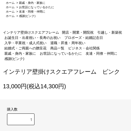
ホーム
>
親戚・身内・家族に
ホーム
>
お世話になっているかたに
ホーム
>
友達・同僚・仲間に
ホーム
>
感謝(ピンク)
インテリア壁掛けスクエアフレーム
開店・開業・開院祝
引越し・新築祝
お誕生日・出産祝い・長寿のお祝い
プロポーズ・結婚記念日
入学・卒業祝・成人式祝い
退職・昇進・周年祝い
結婚式・ご両親への贈呈花
商品一覧
ビジネス・会社関係
親戚・身内・家族に
お世話になっているかたに
友達・同僚・仲間に
感謝(ピンク)
インテリア壁掛けスクエアフレーム ピンク
13,000円(税込14,300円)
購入数